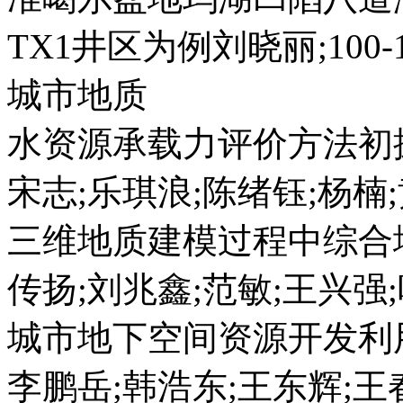
TX1井区为例刘晓丽;100-1
城市地质
水资源承载力评价方法初
宋志;乐琪浪;陈绪钰;杨楠;黄
三维地质建模过程中综合
传扬;刘兆鑫;范敏;王兴强;叶
城市地下空间资源开发利
李鹏岳;韩浩东;王东辉;王春山