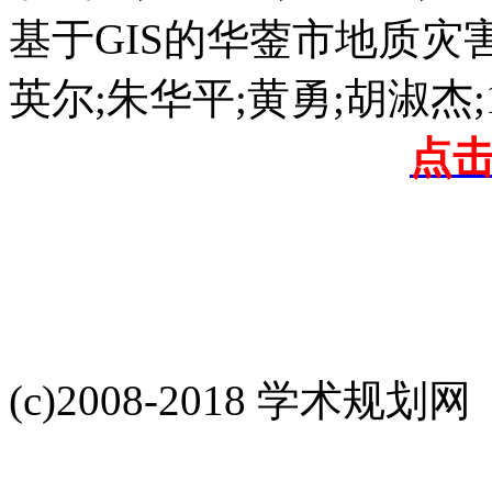
基于GIS的华蓥市地质灾
英尔;朱华平;黄勇;胡淑杰;12
点
(c)2008-2018 学术规划网