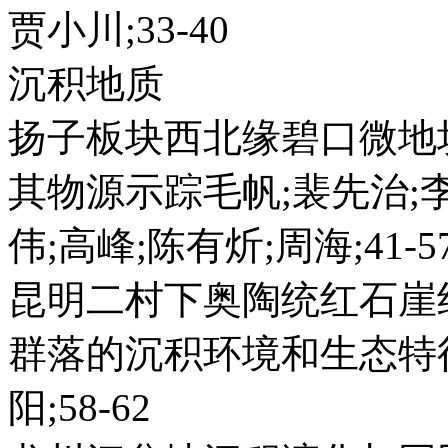
贾小川;33-40
沉积地质
扬子板块西北缘碧口微地块
其物源示踪毛帆;裴先治;李
伟;高峰;陈有炘;周海;41-5
昆明二村下奥陶统红石崖组顶部C
群落的沉积环境和生态特征
阳;58-62