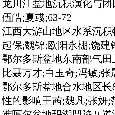
龙川江盆地沉积演化与团
伍皓;夏彧;63-72
江西大游山地区水系沉积
起保;魏锦;欧阳永棚;饶建锋
鄂尔多斯盆地东南部气田
比聂万才;白玉奇;冯敏;张晨;
鄂尔多斯盆地合水地区长
性的影响王茜;魏凡;张妍;范琳
准噶尔盆地玛湖凹陷八道