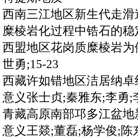
西南三江地区新生代走滑造山
糜棱岩化过程中锆石的稳
西盟地区花岗质糜棱岩为例
世勇;15-23
西藏许如错地区洁居纳卓组
意义张士贞;秦雅东;李勇;李
青藏高原南部邛多江盆地
意义王燚;董磊;杨学俊;陈